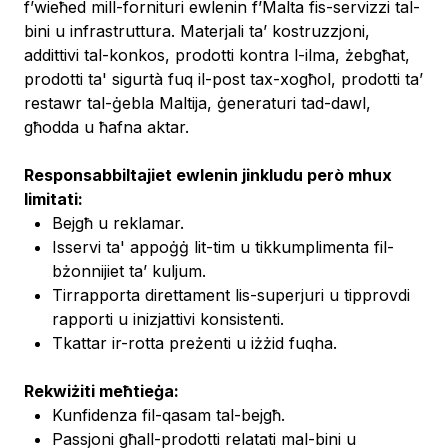
f’wieħed mill-fornituri ewlenin f’Malta fis-servizzi tal-
bini u infrastruttura. Materjali ta’ kostruzzjoni,
addittivi tal-konkos, prodotti kontra l-ilma, żebgħat,
prodotti ta' sigurtà fuq il-post tax-xogħol, prodotti ta’
restawr tal-ġebla Maltija, ġeneraturi tad-dawl,
għodda u ħafna aktar.
Responsabbiltajiet ewlenin jinkludu però mhux
limitati:
Bejgħ u reklamar.
Isservi ta' appoġġ lit-tim u tikkumplimenta fil-
bżonnijiet ta’ kuljum.
Tirrapporta direttament lis-superjuri u tipprovdi
rapporti u inizjattivi konsistenti.
Tkattar ir-rotta preżenti u iżżid fuqha.
Rekwiżiti meħtieġa:
Kunfidenza fil-qasam tal-bejgħ.
Passjoni għall-prodotti relatati mal-bini u