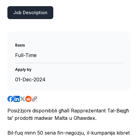
Job Description
Basis
Full-Time
Apply by
01-Dec-2024
Posiżżjoni disponibbli għall Rappreżentant Tal-Bejgħ
ta’ prodotti madwar Malta u Għawdex.
Bil-fuq minn 50 sena fin-negozju, il-kumpanija kibret