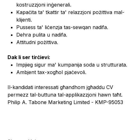
kostruzzjoni inġenerali.
Kapaċita ta' tkattir ta' relazzjoni pożittiva mal-
klijenti.
Pussess ta' liċenzja tas-sewqan nadifa.
Dehra pulita u nadifa.
Attitudni pożittiva.
Dak li ser tirċievi:
Impjieg sigur ma' kumpanija soda u strutturata.
Ambjent tax-xogħol pjaċevoli.
Il-kandidati interessati għandhom jgħaddu CV
permezz tal-buttuna tal-applikazzjoni hawn taħt.
Philip A. Tabone Marketing Limited - KMP-95053